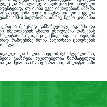
ᲔᲣᲦᲚᲔ ᲓᲐ 21 ᲬᲚᲐᲛᲓᲔ ᲐᲡᲐᲙᲘᲡ ᲓᲐᲣᲥᲝᲠᲬᲘᲜᲔᲑᲔᲚᲘ
ᲔᲜᲢᲔᲑᲐᲓ, ᲗᲣ ᲘᲡᲘᲜᲘ ᲣᲙᲕᲔ ᲘᲛᲧᲝᲤᲔᲑᲘᲐᲜ ᲐᲨᲨ-ᲨᲘ.
ᲒᲐᲛᲐᲠᲯᲕᲔᲑᲣᲚᲔᲑᲛᲐ ᲣᲜᲓᲐ ᲓᲐᲐᲙᲛᲐᲧᲝᲤᲘᲚᲝᲜ ᲧᲕᲔᲚᲐ
ᲐᲖᲔ ᲐᲨᲨ-Ს ᲡᲐᲔᲚᲩᲝᲨᲘ, ᲐᲛᲐᲨᲘᲪ ᲩᲕᲔᲜᲘ ᲙᲝᲛᲞᲐᲜᲘᲐ
ᲘᲡᲢᲠᲐᲪᲘᲐ ᲛᲙᲐᲪᲠᲐᲓ ᲒᲐᲜᲡᲐᲖᲦᲕᲠᲣᲚ ᲕᲐᲓᲔᲑᲨᲘ ᲓᲐ
Ც ᲘᲛᲔᲓᲝᲕᲜᲔᲑᲔᲜ ᲐᲮᲐᲚᲘ ᲪᲮᲝᲕᲠᲔᲑᲘᲡ ᲓᲐᲬᲧᲔᲑᲐᲡ
ᲘᲡ ᲚᲐᲢᲐᲠᲘᲐᲡ“, ᲗᲣᲛᲪᲐ ᲢᲔᲥᲜᲘᲙᲣᲠᲐᲓ ᲘᲡ ᲗᲐᲕᲘᲓᲐᲜ
ᲠᲐᲓ ᲠᲐᲛᲓᲔᲜᲘᲛᲔ ᲬᲚᲘᲡ ᲞᲐᲢᲘᲝᲡᲐᲜᲘ ᲪᲮᲝᲕᲠᲔᲑᲘᲡ
ᲛᲝᲥᲐᲚᲐᲥᲔ.
 ᲣᲜᲘᲙᲐᲚᲣᲠ ᲓᲐ ᲮᲔᲚᲛᲘᲡᲐᲬᲕᲓᲝᲛ ᲨᲔᲡᲐᲫᲚᲔᲑᲚᲝᲑᲐᲡ,
ᲜᲔᲑᲘᲡ ᲒᲐᲐᲖᲠᲔᲑᲐ ᲐᲣᲪᲘᲚᲔᲑᲔᲚᲘᲐ ᲬᲐᲠᲛᲐᲢᲔᲑᲣᲚᲘ
ᲑᲐ ᲓᲐ ᲛᲣᲨᲐᲝᲑᲐ ᲛᲬᲕᲐᲜᲔ ᲑᲐᲠᲐᲗᲘᲗ, ᲐᲛ ᲚᲐᲢᲐᲠᲘᲐᲨᲘ