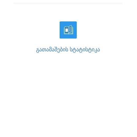
ᲒᲐᲗᲐᲛᲐᲨᲔᲑᲘᲡ ᲡᲢᲐᲢᲘᲡᲢᲘᲙᲐ