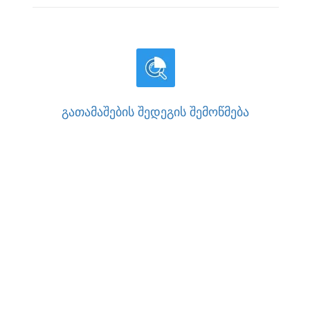
ᲒᲐᲗᲐᲛᲐᲨᲔᲑᲘᲡ ᲨᲔᲓᲔᲒᲘᲡ ᲨᲔᲛᲝᲬᲛᲔᲑᲐ