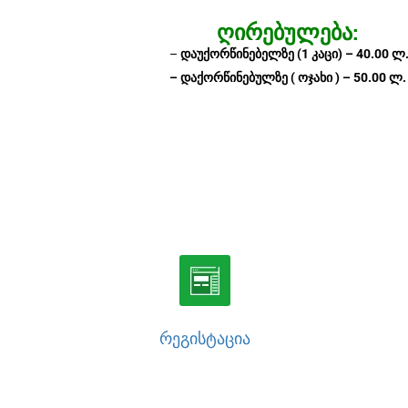
ᲦᲘᲠᲔᲑᲣᲚᲔᲑᲐ:
–
დაუქორწინებელზე (1 კაცი) – 40.00 ლ
– დაქორწინებულზე ( ოჯახი ) – 50.00 ლ.
ᲠᲔᲒᲘᲡᲢᲐᲪᲘᲐ