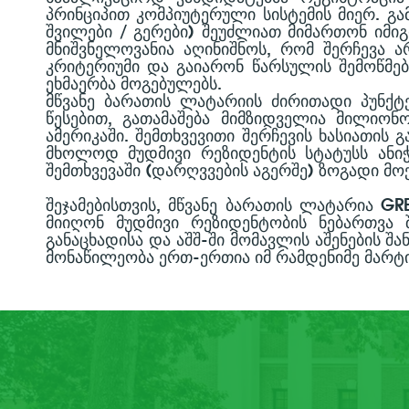
ᲞᲠᲘᲜᲪᲘᲞᲘᲗ ᲙᲝᲛᲞᲘᲣᲢᲔᲠᲣᲚᲘ ᲡᲘᲡᲢᲔᲛᲘᲡ ᲛᲘᲔᲠ. Გ
ᲨᲕᲘᲚᲔᲑᲘ / ᲒᲔᲠᲔᲑᲘ) ᲨᲔᲣᲫᲚᲘᲐᲗ ᲛᲘᲛᲐᲠᲗᲝᲜ ᲘᲛᲘᲒ
ᲛᲜᲘᲨᲕᲜᲔᲚᲝᲕᲐᲜᲘᲐ ᲐᲦᲘᲜᲘᲨᲜᲝᲡ, ᲠᲝᲛ ᲨᲔᲠᲩᲔᲕᲐ Ა
ᲙᲠᲘᲢᲔᲠᲘᲣᲛᲘ ᲓᲐ ᲒᲐᲘᲐᲠᲝᲜ ᲬᲐᲠᲡᲣᲚᲘᲡ ᲨᲔᲛᲝᲬᲛᲔᲑᲐ
ᲔᲮᲛᲐᲔᲠᲑᲐ ᲛᲝᲒᲔᲑᲣᲚᲔᲑᲡ.
ᲛᲬᲕᲐᲜᲔ ᲑᲐᲠᲐᲗᲘᲡ ᲚᲐᲢᲐᲠᲘᲘᲡ ᲫᲘᲠᲘᲗᲐᲓᲘ ᲞᲣᲜᲥᲢ
ᲬᲔᲡᲔᲑᲘᲗ, ᲒᲐᲗᲐᲛᲐᲨᲔᲑᲐ ᲛᲘᲛᲖᲘᲓᲕᲔᲚᲘᲐ ᲛᲘᲚᲘᲝ
ᲐᲛᲔᲠᲘᲙᲐᲨᲘ. ᲨᲔᲛᲗᲮᲕᲔᲕᲘᲗᲘ ᲨᲔᲠᲩᲔᲕᲘᲡ ᲮᲐᲡᲘᲐᲗᲘᲡ
ᲛᲮᲝᲚᲝᲓ ᲛᲣᲓᲛᲘᲕᲘ ᲠᲔᲖᲘᲓᲔᲜᲢᲘᲡ ᲡᲢᲐᲢᲣᲡᲡ ᲐᲜᲘ
ᲨᲔᲛᲗᲮᲕᲔᲕᲐᲨᲘ (ᲓᲐᲠᲦᲕᲕᲔᲑᲘᲡ ᲐᲒᲔᲠᲨᲔ) ᲖᲝᲒᲐᲓᲘ Მ
ᲨᲔᲯᲐᲛᲔᲑᲘᲡᲗᲕᲘᲡ, ᲛᲬᲕᲐᲜᲔ ᲑᲐᲠᲐᲗᲘᲡ ᲚᲐᲢᲐᲠᲘᲐ G
ᲛᲘᲘᲦᲝᲜ ᲛᲣᲓᲛᲘᲕᲘ ᲠᲔᲖᲘᲓᲔᲜᲢᲝᲑᲘᲡ ᲜᲔᲑᲐᲠᲗᲕᲐ 
ᲒᲐᲜᲐᲪᲮᲐᲓᲘᲡᲐ ᲓᲐ ᲐᲨᲨ-ᲨᲘ ᲛᲝᲛᲐᲕᲚᲘᲡ ᲐᲨᲔᲜᲔᲑᲘᲡ Შ
ᲛᲝᲜᲐᲬᲘᲚᲔᲝᲑᲐ ᲔᲠᲗ-ᲔᲠᲗᲘᲐ ᲘᲛ ᲠᲐᲛᲓᲔᲜᲘᲛᲔ ᲛᲐᲠᲢ