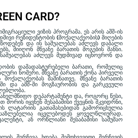
REEN CARD?
ᲒᲠᲐᲪᲘᲣᲚᲘ ᲕᲘᲖᲘᲡ ᲞᲠᲝᲒᲠᲐᲛᲐ. ᲔᲡ ᲐᲠᲘᲡ ᲐᲨᲨ-ᲘᲡ
ᲓᲛᲘᲕᲘ ᲠᲔᲖᲘᲓᲔᲜᲢᲝᲑᲘᲡ (ᲛᲝᲥᲐᲚᲐᲥᲔᲝᲑᲘᲡ) ᲛᲘᲦᲔᲑᲘᲡ
 ᲣᲬᲝᲓᲔᲑᲔᲜ ᲓᲐ ᲘᲡ ᲡᲐᲨᲣᲐᲚᲔᲑᲐᲡ ᲐᲫᲚᲔᲕᲡ ᲓᲐᲑᲐᲚᲘ
ᲑᲡ, ᲛᲘᲘᲦᲝᲜ ᲛᲬᲕᲐᲜᲔ ᲑᲐᲠᲐᲗᲘᲡ ᲛᲝᲒᲔᲑᲘᲡ ᲨᲐᲜᲡᲘ.
Ს ᲡᲐᲨᲣᲐᲚᲔᲑᲐᲡ ᲐᲫᲚᲔᲕᲡ ᲛᲣᲓᲛᲘᲕᲐᲓ ᲘᲪᲮᲝᲕᲠᲝᲜ ᲓᲐ
ᲐᲓᲝᲑᲘᲡ ᲓᲐᲛᲐᲓᲐᲡᲢᲣᲠᲔᲑᲔᲚᲘ ᲑᲐᲠᲐᲗᲘ, ᲠᲝᲛᲔᲚᲘᲪ
ᲘᲐᲚᲣᲠᲘ ᲜᲝᲛᲔᲠᲘ. ᲛᲬᲕᲐᲜᲔ ᲑᲐᲠᲐᲗᲘᲡ ᲥᲝᲜᲐ ᲞᲘᲠᲕᲔᲚᲘ
Ს ᲛᲝᲥᲐᲚᲐᲥᲔᲝᲑᲐᲡ ᲛᲐᲨᲘᲜᲐᲗᲕᲔ. ᲛᲬᲕᲐᲜᲔ ᲑᲐᲠᲐᲗᲘᲡ
ᲨᲘ ᲓᲐ ᲐᲨᲨ-ᲨᲘ ᲛᲝᲒᲖᲐᲣᲠᲝᲑᲘᲡ ᲓᲐ ᲒᲐᲠᲙᲕᲔᲣᲚᲘ
ᲫᲚᲔᲑᲚᲝᲑᲐ.
ᲡᲐᲮᲔᲚᲛᲬᲘᲤᲝ ᲓᲔᲞᲐᲠᲢᲐᲛᲔᲜᲢᲘ ᲓᲐ, ᲠᲝᲒᲝᲠᲪ ᲬᲔᲡᲘ,
ᲨᲝᲠᲘᲡ ᲘᲧᲕᲜᲔᲜ ᲨᲔᲡᲐᲑᲐᲛᲘᲡᲘ ᲥᲕᲔᲧᲜᲘᲡ ᲛᲙᲕᲘᲓᲠᲜᲘ,
ᲗᲘᲡ ᲚᲐᲢᲐᲠᲘᲘᲡ ᲒᲐᲗᲐᲛᲐᲡᲔᲑᲘᲓᲐᲜ ᲒᲐᲛᲝᲠᲘᲪᲮᲣᲚᲘᲐ
 ᲨᲔᲡᲐᲖᲚᲔᲑᲔᲚᲘᲐ ᲘᲪᲕᲚᲔᲑᲝᲓᲔᲡ ᲧᲝᲕᲔᲚᲬᲚᲘᲣᲠᲐᲓ.
ᲐᲚᲔᲜᲢᲘ, ᲐᲜ ᲝᲠᲬᲚᲘᲐᲜᲘ ᲨᲔᲡᲐᲑᲐᲛᲘᲡᲘ ᲡᲐᲛᲣᲨᲐᲝ
ᲚᲘᲡ ᲨᲔᲠᲩᲔᲕᲐ ᲮᲓᲔᲑᲐ ᲨᲔᲛᲗᲮᲕᲔᲕᲘᲗᲘ ᲨᲔᲠᲩᲔᲕᲘᲡ