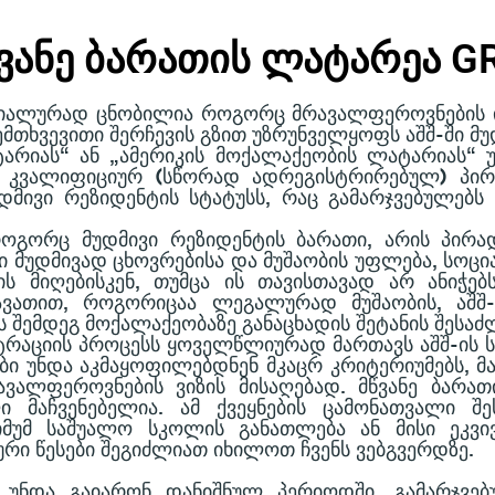
ᲬᲕᲐᲜᲔ ᲑᲐᲠᲐᲗᲘᲡ ᲚᲐᲢᲐᲠᲔᲐ G
ᲘᲐᲚᲣᲠᲐᲓ ᲪᲜᲝᲑᲘᲚᲘᲐ ᲠᲝᲒᲝᲠᲪ ᲛᲠᲐᲕᲐᲚᲤᲔᲠᲝᲕᲜᲔᲑᲘᲡ ᲘᲛᲘ
ᲗᲮᲕᲔᲕᲘᲗᲘ ᲨᲔᲠᲩᲔᲕᲘᲡ ᲒᲖᲘᲗ ᲣᲖᲠᲣᲜᲕᲔᲚᲧᲝᲤᲡ ᲐᲨᲨ-ᲨᲘ ᲛᲣ
ᲐᲢᲐᲠᲘᲐᲡ“ ᲐᲜ „ᲐᲛᲔᲠᲘᲙᲘᲡ ᲛᲝᲥᲐᲚᲐᲥᲔᲝᲑᲘᲡ ᲚᲐᲢᲐᲠᲘᲐᲡ“
Ნ ᲙᲕᲐᲚᲘᲤᲘᲪᲘᲣᲠ (ᲡᲬᲝᲠᲐᲓ ᲐᲓᲠᲔᲒᲘᲡᲢᲠᲘᲠᲔᲑᲣᲚ) ᲞᲘᲠᲔ
ᲣᲓᲛᲘᲕᲘ ᲠᲔᲖᲘᲓᲔᲜᲢᲘᲡ ᲡᲢᲐᲢᲣᲡᲡ, ᲠᲐᲪ ᲒᲐᲛᲐᲠᲯᲕᲔᲑᲣᲚᲔᲑ
ᲝᲒᲝᲠᲪ ᲛᲣᲓᲛᲘᲕᲘ ᲠᲔᲖᲘᲓᲔᲜᲢᲘᲡ ᲑᲐᲠᲐᲗᲘ, ᲐᲠᲘᲡ ᲞᲘᲠ
ᲨᲘ ᲛᲣᲓᲛᲘᲕᲐᲓ ᲪᲮᲝᲕᲠᲔᲑᲘᲡᲐ ᲓᲐ ᲛᲣᲨᲐᲝᲑᲘᲡ ᲣᲤᲚᲔᲑᲐ, ᲡᲝᲪ
ᲘᲡ ᲛᲘᲦᲔᲑᲘᲡᲙᲔᲜ, ᲗᲣᲛᲪᲐ ᲘᲡ ᲗᲐᲕᲘᲡᲗᲐᲕᲐᲓ ᲐᲠ ᲐᲜᲘᲭᲔᲑ
ᲐᲗᲘᲗ, ᲠᲝᲒᲝᲠᲘᲪᲐᲐ ᲚᲔᲒᲐᲚᲣᲠᲐᲓ ᲛᲣᲨᲐᲝᲑᲘᲡ, ᲐᲨᲨ-
 ᲨᲔᲛᲓᲔᲒ ᲛᲝᲥᲐᲚᲐᲥᲔᲝᲑᲐᲖᲔ ᲒᲐᲜᲐᲪᲮᲐᲓᲘᲡ ᲨᲔᲢᲐᲜᲘᲡ ᲨᲔᲡᲐ
ᲡᲢᲠᲐᲪᲘᲘᲡ ᲞᲠᲝᲪᲔᲡᲡ ᲧᲝᲕᲔᲚᲬᲚᲘᲣᲠᲐᲓ ᲛᲐᲠᲗᲐᲕᲡ ᲐᲨᲨ-ᲘᲡ 
Ი ᲣᲜᲓᲐ ᲐᲙᲛᲐᲧᲝᲤᲘᲚᲔᲑᲓᲜᲔᲜ ᲛᲙᲐᲪᲠ ᲙᲠᲘᲢᲔᲠᲘᲣᲛᲔᲑᲡ, ᲛᲐᲗ 
ᲕᲐᲚᲤᲔᲠᲝᲕᲜᲔᲑᲘᲡ ᲕᲘᲖᲘᲡ ᲛᲘᲡᲐᲦᲔᲑᲐᲓ. ᲛᲬᲕᲐᲜᲔ ᲑᲐᲠᲐ
ᲐᲚᲘ ᲛᲐᲩᲕᲔᲜᲔᲑᲔᲚᲘᲐ. ᲐᲛ ᲥᲕᲔᲧᲜᲔᲑᲘᲡ ᲪᲐᲛᲝᲜᲐᲗᲕᲐᲚᲘ
ᲘᲛᲣᲛ ᲡᲐᲨᲣᲐᲚᲝ ᲡᲙᲝᲚᲘᲡ ᲒᲐᲜᲐᲗᲚᲔᲑᲐ ᲐᲜ ᲛᲘᲡᲘ ᲔᲙᲕᲘᲕ
ᲠᲘ ᲬᲔᲡᲔᲑᲘ ᲨᲔᲒᲘᲫᲚᲘᲐᲗ ᲘᲮᲘᲚᲝᲗ ᲩᲕᲔᲜᲡ ᲕᲔᲑᲒᲕᲔᲠᲓᲖᲔ.
 ᲣᲜᲓᲐ ᲒᲐᲘᲐᲠᲝᲜ ᲓᲐᲜᲘᲨᲜᲣᲚ ᲞᲔᲠᲘᲝᲓᲨᲘ. ᲒᲐᲛᲐᲠᲯᲕᲔᲑᲣ