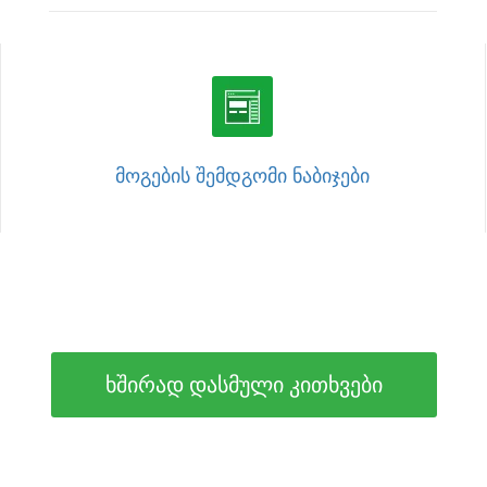
ᲛᲝᲒᲔᲑᲘᲡ ᲨᲔᲛᲓᲒᲝᲛᲘ ᲜᲐᲑᲘᲯᲔᲑᲘ
ხშირად დასმული კითხვები