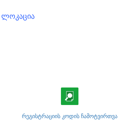
 ᲚᲝᲙᲐᲪᲘᲐ
ᲠᲔᲒᲘᲡᲢᲠᲐᲪᲘᲘᲡ ᲙᲝᲓᲘᲡ ᲩᲐᲛᲝᲢᲕᲘᲠᲗᲕᲐ