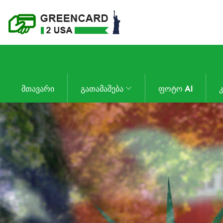
ᲛᲗᲐᲕᲐᲠᲘ
ᲒᲐᲗᲐᲛᲐᲨᲔᲑᲐ
ᲤᲝᲢᲝ AI