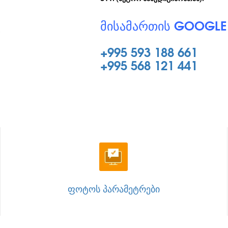
ᲛᲘᲡᲐᲛᲐᲠᲗᲘᲡ GOOGLE
.
+995 593 188 661
+995 568 121 441
ᲤᲝᲢᲝᲡ ᲞᲐᲠᲐᲛᲔᲢᲠᲔᲑᲘ