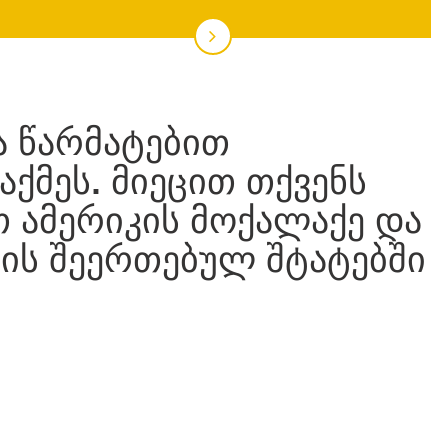
ᲘᲐ ᲬᲐᲠᲛᲐᲢᲔᲑᲘᲗ
ᲐᲥᲛᲔᲡ. ᲛᲘᲔᲪᲘᲗ ᲗᲥᲕᲔᲜᲡ
Თ ᲐᲛᲔᲠᲘᲙᲘᲡ ᲛᲝᲥᲐᲚᲐᲥᲔ ᲓᲐ
ᲘᲡ ᲨᲔᲔᲠᲗᲔᲑᲣᲚ ᲨᲢᲐᲢᲔᲑᲨᲘ