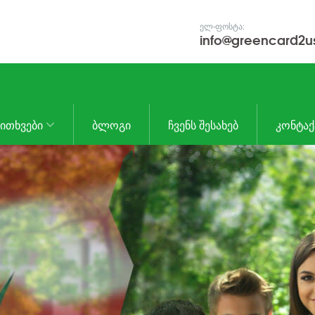
ᲔᲚ-ᲤᲝᲡᲢᲐ:
info@greencard2u
ᲙᲘᲗᲮᲕᲔᲑᲘ
ᲑᲚᲝᲒᲘ
ᲩᲕᲔᲜᲡ ᲨᲔᲡᲐᲮᲔᲑ
ᲙᲝᲜᲢᲐᲥ
GREENCARD