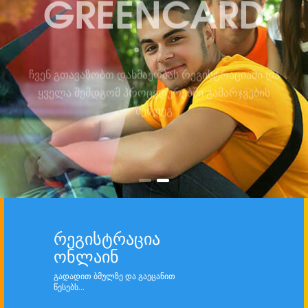
ჩვენ გთავაზობთ დახმაერბას რეგისტრაციაში და
ყველა შემდგომ პროცედურებში გამარჯვების
შემდეგ
ᲠᲔᲒᲘᲡᲢᲠᲐᲪᲘᲐ
ᲝᲜᲚᲐᲘᲜ
გადადით ბმულზე და გაეცანით
წესებს...