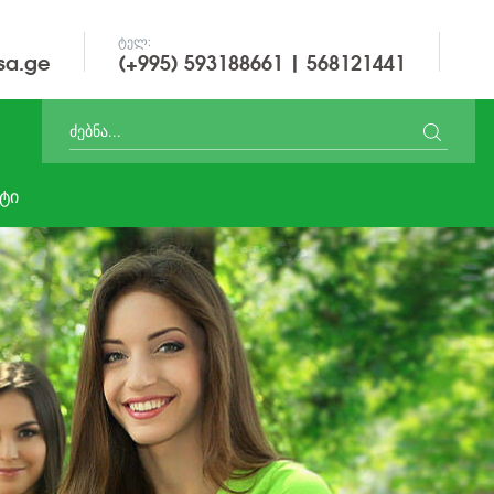
ᲢᲔᲚ:
sa.ge
(+995) 593188661 | 568121441
ᲢᲘ