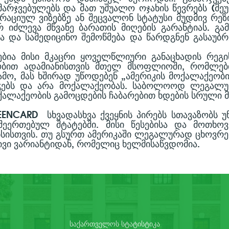
ᲐᲛᲐᲠᲯᲕᲔᲑᲣᲚᲔᲑᲡ ᲓᲐ ᲛᲐᲗ ᲣᲨᲣᲐᲚᲝ ᲝᲯᲐᲮᲘᲡ ᲬᲔᲕᲠᲔᲑᲡ (Მ
ᲠᲐᲪᲘᲣᲚ ᲕᲘᲖᲔᲑᲖᲔ ᲐᲜ ᲨᲔᲪᲕᲐᲚᲝᲜ ᲡᲢᲐᲢᲣᲡᲘ ᲛᲣᲓᲛᲘᲕ ᲠᲔᲖᲘᲓ
Რ ᲘᲫᲚᲔᲕᲐ ᲛᲬᲕᲐᲜᲔ ᲑᲐᲠᲐᲗᲘᲡ ᲛᲘᲦᲔᲑᲘᲡ ᲒᲐᲠᲐᲜᲢᲘᲐᲡ. 
 ᲓᲐ ᲡᲐᲛᲔᲓᲘᲪᲘᲜᲝ ᲨᲔᲛᲝᲬᲛᲔᲑᲐ ᲓᲐ ᲬᲐᲠᲓᲒᲜᲔᲜ ᲒᲐᲡᲐᲣᲑᲠᲔᲑ
ᲔᲑᲘᲐ ᲛᲘᲡᲘ ᲛᲙᲐᲪᲠᲘ ᲧᲝᲕᲔᲚᲬᲚᲘᲣᲠᲘ ᲒᲐᲜᲐᲪᲮᲐᲓᲘᲡ ᲠᲔᲒ
ᲜᲝᲑᲘᲗ ᲐᲓᲐᲛᲘᲐᲜᲘᲡᲗᲕᲘᲡ ᲛᲗᲔᲚ ᲛᲡᲝᲤᲚᲘᲝᲨᲘ, ᲠᲝᲛᲚᲔᲑᲘ
 ᲒᲐᲛᲝ, ᲛᲐᲡ ᲮᲨᲘᲠᲐᲓ ᲣᲬᲝᲓᲔᲑᲔᲜ „ᲐᲛᲔᲠᲘᲙᲘᲡ ᲛᲝᲥᲐᲚᲐᲥᲔᲝᲑ
ᲭᲔᲑᲡ ᲓᲐ ᲐᲠᲐ ᲛᲝᲥᲐᲚᲐᲥᲔᲝᲑᲐᲡ. ᲡᲐᲑᲝᲚᲝᲝᲓ ᲚᲔᲒᲐᲚᲣ
ᲝᲥᲐᲚᲐᲥᲔᲝᲑᲘᲡ ᲒᲐᲛᲝᲪᲓᲔᲑᲘᲡ ᲩᲐᲑᲐᲠᲔᲑᲘᲗ ᲮᲓᲔᲑᲘᲡ ᲡᲠᲣᲚᲘ 
REENCARD ᲡᲮᲕᲐᲓᲐᲡᲮᲕᲐ ᲥᲕᲔᲧᲜᲘᲡ ᲞᲘᲠᲔᲑᲡ ᲡᲗᲐᲕᲐᲖᲝᲑᲡ
ᲨᲔᲔᲠᲗᲔᲑᲣᲚ ᲨᲢᲐᲢᲔᲑᲨᲘ. ᲛᲘᲡᲘ ᲬᲔᲡᲔᲑᲘᲡᲐ ᲓᲐ ᲛᲝᲗᲮᲝᲕ
ᲐᲜᲡᲘᲡᲗᲕᲘᲡ. ᲗᲣ ᲒᲡᲣᲠᲗ ᲐᲛᲔᲠᲘᲙᲐᲨᲘ ᲚᲔᲒᲐᲚᲣᲠᲐᲓ ᲪᲮᲝᲕᲠᲔ
ᲘᲕᲘ ᲕᲐᲠᲘᲐᲜᲢᲘᲓᲐᲜ, ᲠᲝᲛᲔᲚᲘᲪ ᲮᲔᲚᲛᲘᲡᲐᲬᲕᲓᲝᲛᲘᲐ.
ᲡᲐᲥᲐᲠᲗᲕᲔᲚᲝᲡ ᲡᲢᲐᲢᲘᲡᲢᲘᲙᲐ