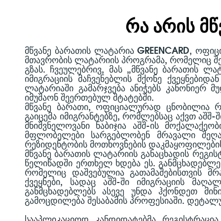
ᲠᲐ ᲐᲠᲘᲡ Მ
ᲛᲬᲕᲐᲜᲔ ᲑᲐᲠᲐᲗᲘᲡ ᲚᲐᲢᲐᲠᲘᲐ GREENCARD, ᲝᲤᲘᲪ
ᲛᲗᲐᲕᲠᲝᲑᲘᲡ ᲚᲐᲢᲐᲠᲘᲘᲡ ᲞᲠᲝᲒᲠᲐᲛᲐ, ᲠᲝᲛᲔᲚᲘᲪ ᲨᲔᲛ
ᲒᲖᲐᲡ. ᲩᲕᲔᲣᲚᲔᲑᲠᲘᲕ, ᲛᲐᲡ „ᲛᲬᲕᲐᲜᲔ ᲑᲐᲠᲐᲗᲘᲡ Ლ
ᲘᲛᲘᲒᲠᲐᲪᲘᲘᲡ ᲛᲐᲩᲕᲔᲜᲔᲑᲚᲘᲡ ᲛᲥᲝᲜᲔ ᲥᲕᲔᲧᲜᲔᲑᲘᲓᲐ
ᲚᲐᲢᲐᲠᲘᲐᲨᲘ ᲒᲐᲛᲐᲠᲯᲕᲔᲑᲐ ᲐᲜᲘᲭᲔᲑᲡ ᲙᲐᲜᲝᲜᲘᲔᲠ Მ
ᲘᲛᲣᲨᲐᲝᲜ ᲨᲔᲔᲠᲗᲔᲑᲣᲚ ᲨᲢᲐᲢᲔᲑᲨᲘ.
ᲛᲬᲕᲐᲜᲔ ᲑᲐᲠᲐᲗᲘ, ᲝᲤᲘᲪᲘᲐᲚᲣᲠᲐᲓ ᲪᲜᲝᲑᲘᲚᲘᲐ Რ
ᲒᲐᲘᲪᲔᲛᲐ ᲘᲛᲘᲒᲠᲐᲜᲢᲔᲑᲖᲔ, ᲠᲝᲛᲚᲔᲑᲡᲐᲪ ᲐᲥᲕᲗ ᲐᲨᲨ-
ᲛᲜᲘᲨᲕᲜᲔᲚᲝᲕᲐᲜᲘ ᲜᲐᲑᲘᲯᲘᲐ ᲐᲨᲨ-ᲘᲡ ᲛᲝᲥᲐᲚᲐᲥᲔᲝᲑ
ᲛᲤᲚᲝᲑᲔᲚᲔᲑᲘ ᲡᲐᲠᲒᲔᲑᲚᲝᲑᲔᲜ ᲛᲠᲐᲕᲐᲚᲘ ᲨᲔᲦᲐᲕ
ᲠᲔᲖᲘᲓᲔᲜᲢᲝᲑᲘᲡ ᲛᲝᲗᲮᲝᲕᲜᲔᲑᲘᲡ ᲓᲐᲙᲛᲐᲧᲝᲤᲘᲚᲔᲑᲘᲡ
ᲛᲬᲕᲐᲜᲔ ᲑᲐᲠᲐᲗᲘᲡ ᲚᲐᲢᲐᲠᲘᲘᲡ ᲒᲐᲜᲐᲪᲮᲐᲓᲘᲡ ᲠᲔᲒᲘ
ᲬᲔᲚᲘᲬᲐᲓᲨᲘ ᲔᲠᲗᲮᲔᲚ ᲮᲓᲔᲑᲐ ᲔᲡ. ᲒᲐᲜᲛᲪᲮᲐᲓᲔᲑᲚᲔᲑ
ᲠᲝᲛᲔᲚᲘᲪ ᲓᲐᲨᲕᲔᲑᲣᲚᲘᲐ ᲒᲐᲗᲐᲛᲐᲨᲔᲑᲘᲡᲗᲕᲘᲡ ᲛᲠᲐ
ᲥᲕᲔᲧᲜᲔᲑᲘ, ᲡᲐᲓᲐᲪ ᲐᲨᲨ-ᲨᲘ ᲘᲛᲘᲒᲠᲐᲪᲘᲘᲡ ᲛᲐᲦ
ᲒᲐᲜᲛᲪᲮᲐᲓᲔᲑᲚᲔᲑᲡ ᲐᲡᲔᲕᲔ ᲣᲜᲓᲐ ᲰᲥᲝᲜᲓᲔᲗ ᲛᲘᲜ
ᲒᲐᲛᲝᲪᲓᲘᲚᲔᲑᲐ ᲨᲔᲡᲐᲑᲐᲛᲘᲡ ᲞᲠᲝᲤᲔᲡᲘᲐᲨᲘ. ᲓᲔᲢᲐᲚᲣ
ᲡᲐᲐᲞᲚᲘᲙᲐᲪᲘᲝᲓ ᲙᲐᲜᲓᲘᲓᲐᲢᲔᲑᲛᲐ ᲠᲔᲒᲘᲡᲢᲠᲐᲪᲘᲐ