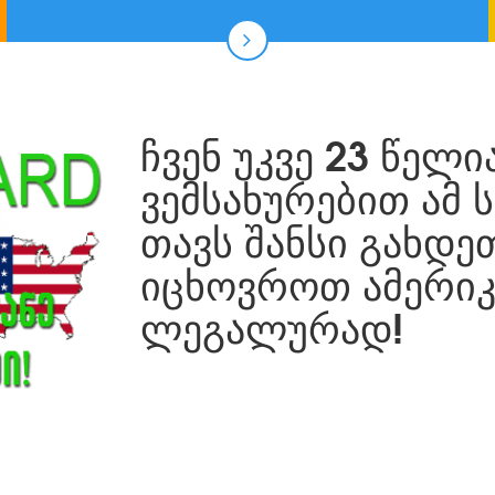
ᲩᲕᲔᲜ ᲣᲙᲕᲔ 23 ᲬᲔᲚ
ᲕᲔᲛᲡᲐᲮᲣᲠᲔᲑᲘᲗ ᲐᲛ Ს
ᲗᲐᲕᲡ ᲨᲐᲜᲡᲘ ᲒᲐᲮᲓᲔ
ᲘᲪᲮᲝᲕᲠᲝᲗ ᲐᲛᲔᲠᲘᲙ
ᲚᲔᲒᲐᲚᲣᲠᲐᲓ!