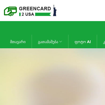
ᲛᲗᲐᲕᲐᲠᲘ
ᲒᲐᲗᲐᲛᲐᲨᲔᲑᲐ
ᲤᲝᲢᲝ AI