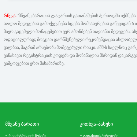
რჩევა:
"მწვანე ბარათის ლატარიის გათამაშების პერიოდში იქმნება
ხოლო შედეგების გამოქვეყნება ხდება მომსახურების გაწევიდან 6 თ
მიერ გაცემული მონაცემებით ვერ ამოწმებენ თავიანთ შედეგებს. ა
ოფიციალურად; მოგცათ დარწმუნებული რეკომენდაცია ახლობელმა; შ
ყალბია, მაგრამ არსებობს მომეტებული რისკი. აშშ-ს საელჩოც გა
ვინახავთ რეგისტრაციის კოდებს და მონაწილის მხრიდან დაკარგვის
ვიმყოფებით ერთ მისამართზე.
ᲛᲬᲕᲐᲜᲔ ᲑᲐᲠᲐᲗᲘ
ᲙᲘᲗᲮᲕᲐ-ᲞᲐᲡᲣᲮᲘ
– რეგისტრაციის წესები
– გადახდის პირობები