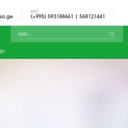
ᲢᲔᲚ:
sa.ge
(+995) 593188661 | 568121441
ᲢᲘ