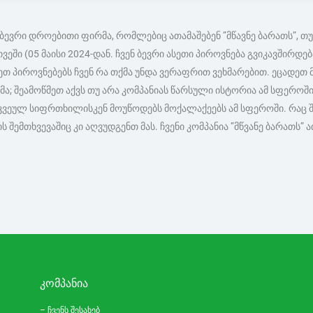
 ბევრი დროებითი ფირმა, რომლებიც ათამაშებენ ”მწავნე ბარათს”, თუ
ვეში (05 მაისი 2024-დან. ჩვენ ბევრი ასეთი პიროვნება გვიკავშირდ
სეთ პიროვნებებს ჩვენ რა თქმა უნდა ვერაფრით ვეხმარებით. ეცადეთ 
ეამოწმეთ აქვს თუ არა კომპანიას წარსული ისტორია ამ სფეროში, თ
რკვეულ სიფრთხილისკენ მოუწოდებს მოქალაქეებს ამ სფეროში. რაც 
 შემთხვევაშიც კი აღვუდგენთ მას. ჩვენი კომპანია ”მწვანე ბარათს”
ᲙᲝᲛᲞᲐᲜᲘᲐ
– ჩვენს შესახებ