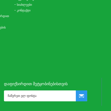
– სიახლეები
– კონტაქტი
ირდით
ების
ᲓᲐᲤᲘᲥᲡᲘᲠᲓᲘᲗ ᲨᲔᲢᲧᲝᲑᲘᲜᲔᲑᲘᲡᲗᲕᲘᲡ