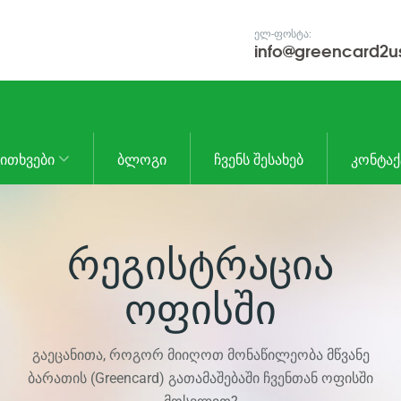
ᲔᲚ-ᲤᲝᲡᲢᲐ:
info@greencard2u
ᲙᲘᲗᲮᲕᲔᲑᲘ
ᲑᲚᲝᲒᲘ
ᲩᲕᲔᲜᲡ ᲨᲔᲡᲐᲮᲔᲑ
ᲙᲝᲜᲢᲐᲥ
ᲠᲔᲒᲘᲡᲢᲠᲐᲪᲘᲐ
ᲝᲤᲘᲡᲨᲘ
გაეცანითა, როგორ მიიღოთ მონაწილეობა მწვანე
ბარათის (Greencard) გათამაშებაში ჩვენთან ოფისში