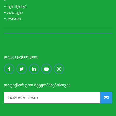
– ჩვენს შესახებ
– სიახლეები
– კონტაქტი
ᲓᲐᲒᲕᲘᲙᲐᲕᲨᲘᲠᲓᲘᲗ
ᲓᲐᲤᲘᲥᲡᲘᲠᲓᲘᲗ ᲨᲔᲢᲧᲝᲑᲘᲜᲔᲑᲘᲡᲗᲕᲘᲡ